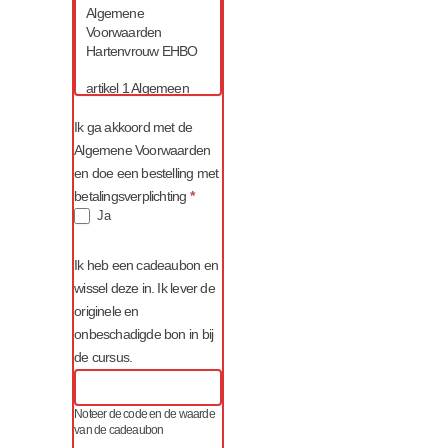
Algemene
Voorwaarden
Hartenvrouw EHBO
artikel 1 Algemeen
1. Deze voorwaarden
Ik ga akkoord met de
zijn van toepassing op
Algemene Voorwaarden
iedere cursus,
en doe een bestelling met
workshop of party die
betalingsverplichting
*
door Hartenvrouw
Ja
EHBO wordt
georganiseerd,
alsmede op alle
Ik heb een cadeaubon en
producten die door
wissel deze in. Ik lever de
Hartenvrouw EHBO
originele en
worden geleverd.
onbeschadigde bon in bij
2. Deze voorwaarden
zijn eveneens van
de cursus.
toepassing op
overeenkomsten met
Hartenvrouw EHBO
Noteer de code en de waarde
wanneer voor de
van de cadeaubon