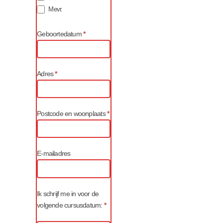
Mevr.
Geboortedatum
*
Adres
*
Postcode en woonplaats
*
E-mailadres
Ik schrijf me in voor de
volgende cursusdatum:
*