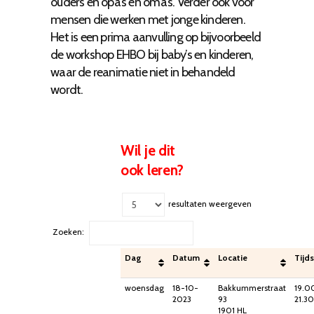
ouders en opa’s en oma’s. Verder ook voor
mensen die werken met jonge kinderen.
Het is een prima aanvulling op bijvoorbeeld
de workshop EHBO bij baby’s en kinderen,
waar de reanimatie niet in behandeld
wordt.
Wil je dit
ook leren?
resultaten weergeven
Zoeken:
Dag
Datum
Locatie
Tijds
woensdag
18-10-
Bakkummerstraat
19.0
2023
93
21.30
1901 HL