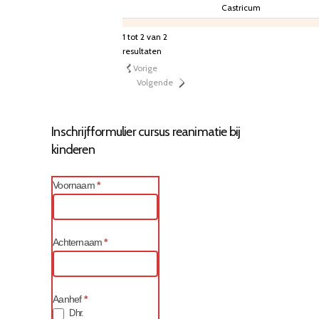
Castricum
1 tot 2 van 2
resultaten
Vorige
Volgende
Inschrijfformulier cursus reanimatie bij
kinderen
Voornaam
*
Achternaam
*
Aanhef
*
Dhr.