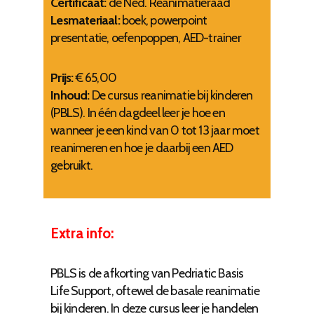
Certificaat:
de Ned. Reanimatieraad
Lesmateriaal:
boek, powerpoint
presentatie, oefenpoppen, AED-trainer
Prijs:
€ 65,00
Inhoud:
De cursus reanimatie bij kinderen
(PBLS). In één dagdeel leer je hoe en
wanneer je een kind van 0 tot 13 jaar moet
reanimeren en hoe je daarbij een AED
gebruikt.
Extra info:
PBLS is de afkorting van Pedriatic Basis
Life Support, oftewel de basale reanimatie
bij kinderen. In deze cursus leer je handelen