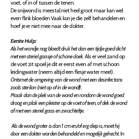
voet, of in of tussen de tenen.
De snijwond is meestal niet heel groot maar kan wel
even flink bloeden Vaak kun je die zelf behandelen en
hoef je er niet mee naar de dokter.
Eerste Hulp:
Als het wondje nog bloedt druk het dan een tijdje goed dicht
met een steriel gaasje of schone doek.
Als er veel zand op
de voet zit spoel je dit er eerst even af met schoon
leidingwater (neem altijd een flesje water mee!).
Ontsmet de omgeving van de wond met een desinfectans
zoals sterilon (niet op of in de wond!).
Maak dan de plek van de wond en rondom de wond goed
droog en plak een pleister op de voet of teen, of dek de wond
af met een steriel gaas en zwachteltje.
Als de wond groter is dan 1 cm en/of erg diep is, moet hij
door een dokter worden behandeld en mogelijk gehecht.
In