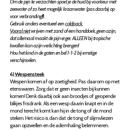
Om de pijn te verzachten spoel je de huid bij voorkeur met
zeewater of zo heet mogelijk kraanwater (pas daarbij op
voor verbranding!!).
Gebruik anders eventueel een
coldpack.
Vooral niet
wrijven met zand of een handdoek, geen azijn,
dat allemaal maakt de pijn erger. ALLEEN bij tropische
kwallen kan azijn verlichting brengen!
Hou het kind in de gaten en bel 1-1-2 bij ernstige
verschijnselen.
6)
Wespensteek
Wespen komen af op zoetigheid. Pas daarom op met
etenswaren. Zorg dat er geen insecten bij kunnen
komen! Denk daarbij ook aan broodjes of geopende
blikjes frisdrank. Als een wesp daarin kruipt en in de
mond terecht komt kan hij in de tong of de mond
steken. Het risico is dan dat de tong of slijmvliezen
gaan opzwellen en de ademhaling belemmeren.