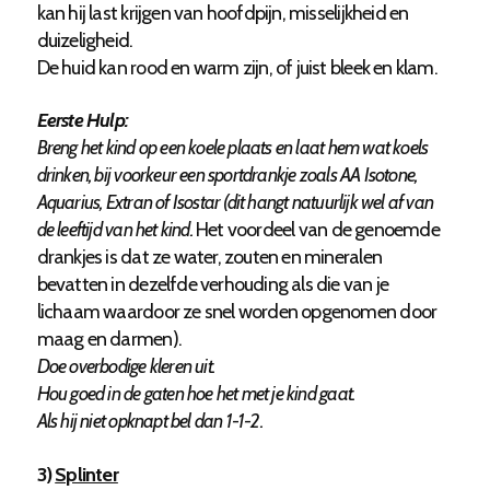
kan hij last krijgen van hoofdpijn, misselijkheid en
duizeligheid.
De huid kan rood en warm zijn, of juist bleek en klam.
Eerste Hulp:
Breng het kind op een koele plaats en laat hem wat koels
drinken, bij voorkeur een sportdrankje zoals AA Isotone,
Aquarius, Extran of Isostar (dit hangt natuurlijk wel af van
de leeftijd van het kind.
Het voordeel van de genoemde
drankjes is dat ze water, zouten en mineralen
bevatten in dezelfde verhouding als die van je
lichaam waardoor ze snel worden opgenomen door
maag en darmen).
Doe overbodige kleren uit.
Hou goed in de gaten hoe het met je kind gaat.
Als hij niet opknapt bel dan 1-1-2.
3)
Splinter