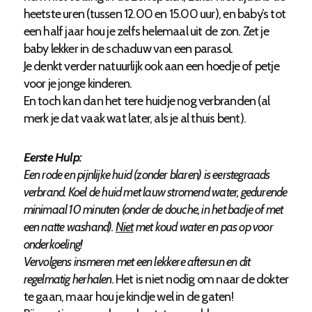
heetste uren (tussen 12.00 en 15.00 uur), en baby’s tot
een half jaar hou je zelfs helemaal uit de zon. Zet je
baby lekker in de schaduw van een parasol.
Je denkt verder natuurlijk ook aan een hoedje of petje
voor je jonge kinderen.
En toch kan dan het tere huidje nog verbranden (al
merk je dat vaak wat later, als je al thuis bent).
Eerste Hulp:
Een rode en pijnlijke huid (zonder blaren) is eerstegraads
verbrand. Koel de huid met lauw stromend water, gedurende
minimaal 10 minuten (onder de douche, in het badje of met
een natte washand).
Niet
met koud water en pas op voor
onderkoeling!
Vervolgens insmeren met een lekkere aftersun en dit
regelmatig herhalen.
Het is niet nodig om naar de dokter
te gaan, maar hou je kindje wel in de gaten!