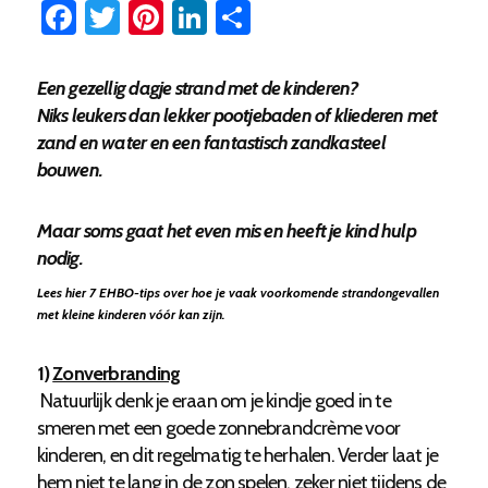
Facebook
Twitter
Pinterest
LinkedIn
Delen
Een gezellig dagje strand
met de kinderen?
Niks leukers dan lekker pootjebaden of kliederen met
zand en water en een fantastisch zandkasteel
bouwen.
Maar soms gaat het even mis en heeft je kind hulp
nodig.
Lees hier 7 EHBO-tips over hoe je vaak voorkomende strandongevallen
met kleine kinderen vóór kan zijn.
1)
Zonverbranding
Natuurlijk denk je eraan om je kindje goed in te
smeren met een goede zonnebrandcrème voor
kinderen, en dit regelmatig te herhalen. Verder laat je
hem niet te lang in de zon spelen, zeker niet tijdens de