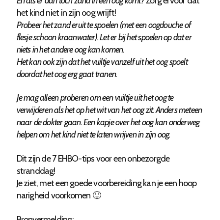
En als er dan toch zand in een oog komt?
Zorg ervoor dat
het kind niet in zijn oog wrijft!
Probeer het zand eruit te spoelen (met een oogdouche of
flesje schoon kraanwater). Let er bij het spoelen op dat er
niets in het andere oog kan komen.
Het kan ook zijn dat het vuiltje vanzelf uit het oog spoelt
doordat het oog erg gaat tranen.
Je mag alleen proberen om een vuiltje uit het oog te
verwijderen als het op het wit van het oog zit. Anders meteen
naar de dokter gaan. Een kapje over het oog kan onderweg
helpen om het kind niet te laten wrijven in zijn oog.
Dit zijn de 7 EHBO-tips voor een onbezorgde
stranddag!
Je ziet, met een goede voorbereiding kan je een hoop
narigheid voorkomen 🙂
Bronvermelding: