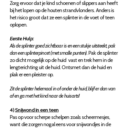
Zorg ervoor dat je kind schoenen of slippers aan heeft
bij het lopen op de houten strandvlonders. Anders is
het risico groot dat ze een splinter in de voet of teen
oplopen.
Eerste Hulp:
Als de splinter goed zichtbaar is en een stukje uitsteekt, pak
dan een splinterpincet (met smalle punten).
Pak de splinter
zo dicht mogelijk op de huid vast en trek hem in de
lengterichting uit de huid. Ontsmet dan de huid en
plak er een pleister op.
Zit de splinter helemaal in of onder de huid, blijf er dan van
af en ga met het kind naar de huisarts!
4)
Snijwond in een teen
Pas op voor scherpe schelpen zoals scheermesjes,
want die zorgen nogal eens voor snijwondjes in de