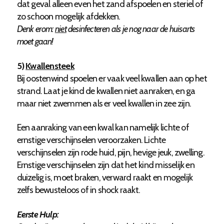
dat geval alleen even het zand afspoelen en steriel of
zo schoon mogelijk afdekken.
Denk erom:
niet
desinfecteren als je nog naar de huisarts
moet gaan!
5)
Kwallensteek
Bij oostenwind spoelen er vaak veel kwallen aan op het
strand. Laat je kind de kwallen niet aanraken, en ga
maar niet zwemmen als er veel kwallen in zee zijn.
Een aanraking van een kwal kan namelijk lichte of
ernstige verschijnselen veroorzaken. Lichte
verschijnselen zijn rode huid, pijn, hevige jeuk, zwelling.
Ernstige verschijnselen zijn dat het kind misselijk en
duizelig is, moet braken, verward raakt en mogelijk
zelfs bewusteloos of in shock raakt.
Eerste Hulp: