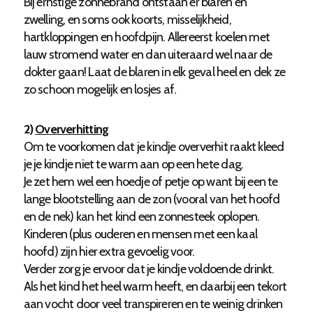
Bij ernstige zonnebrand ontstaan er blaren en
zwelling, en soms ook koorts, misselijkheid,
hartkloppingen en hoofdpijn. Allereerst koelen met
lauw stromend water en dan uiteraard wel naar de
dokter gaan! Laat de blaren in elk geval heel en dek ze
zo schoon mogelijk en losjes af.
2)
Oververhitting
Om te voorkomen dat je kindje oververhit raakt kleed
je je kindje niet te warm aan op een hete dag.
Je zet hem wel een hoedje of petje op want bij een te
lange blootstelling aan de zon (vooral van het hoofd
en de nek) kan het kind een zonnesteek oplopen.
Kinderen (plus ouderen en mensen met een kaal
hoofd) zijn hier extra gevoelig voor.
Verder zorg je ervoor dat je kindje voldoende drinkt.
Als het kind het heel warm heeft, en daarbij een tekort
aan vocht door veel transpireren en te weinig drinken